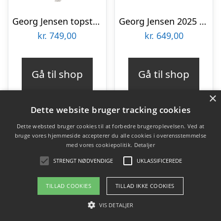
Georg Jensen topstjerne stor – paladiumbelagt : Erling Christensen Møbler
Georg Jensen 2025 Lyra topstjerne, mellem : Erling Christensen Møbler
kr.
749,00
kr.
649,00
Gå til shop
Gå til shop
×
Dette website bruger tracking cookies
Dette websted bruger cookies til at forbedre brugeroplevelsen. Ved at
bruge vores hjemmeside accepterer du alle cookies i overensstemmelse
med vores cookiepolitik.
Detaljer
STRENGT NØDVENDIGE
UKLASSIFICEREDE
TILLAD COOKIES
TILLAD IKKE COOKIES
VIS DETALJER