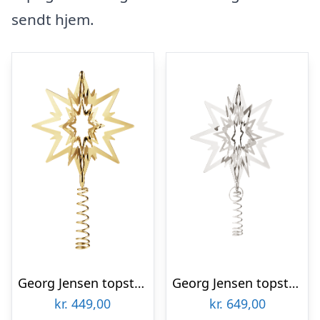
sendt hjem.
Georg Jensen topstjerne lille – 18 kt. guldbelagt : Erling Christensen Møbler
Georg Jensen topstjerne mellem – paladiumbelagt : Erling Christensen Møbler
kr.
449,00
kr.
649,00