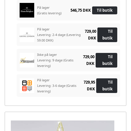
På lager
546,75 DKK
Til butik
(Gratis levering)
På lager
729,00
Til
Levering: 2-4 dage
(Levering
DKK
butik
59.00 DKK)
Ikke på lager
729,00
Til
Levering: 9 dage
(Gratis
DKK
butik
levering)
På lager
729,95
Til
Levering: 3-6 dage
(Gratis
DKK
butik
levering)